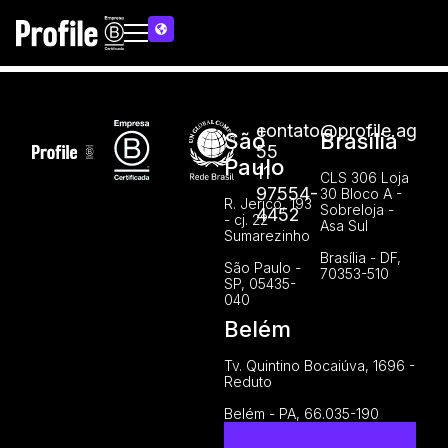
Tidal
contato@profile.ag
+
São
Brasília
55
Paulo
11
CLS 306 Loja
97554-
30 Bloco A -
R. Jericó, 193
Sobreloja -
4452
- cj. 22
Asa Sul
Sumarezinho
Brasília - DF,
São Paulo -
70353-510
SP, 05435-
040
Belém
Tv. Quintino Bocaiúva, 1696 -
Reduto
Belém - PA, 66.035-190