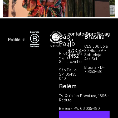
contato@profile.ag
+
São
Brasília
55
Paulo
11
CLS 306 Loja
97554-
30 Bloco A -
R. Jericó, 193
Sobreloja -
4452
- cj. 22
Asa Sul
Sumarezinho
Brasília - DF,
São Paulo -
70353-510
SP, 05435-
040
Belém
Tv. Quintino Bocaiúva, 1696 -
Reduto
Belém - PA, 66.035-190