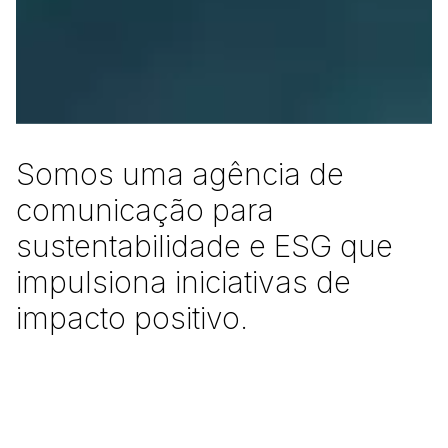
S
o
m
o
s
u
m
a
a
g
ê
n
c
i
a
d
e
c
o
m
u
n
i
c
a
ç
ã
o
p
a
r
a
s
u
s
t
e
n
t
a
b
i
l
i
d
a
d
e
e
E
S
G
q
u
e
i
m
p
u
l
s
i
o
n
a
i
n
i
c
i
a
t
i
v
a
s
d
e
i
m
p
a
c
t
o
p
o
s
i
t
i
v
o
.