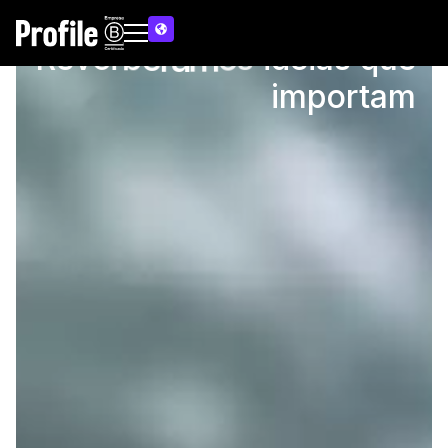
R
e
v
e
r
b
e
r
a
m
o
s
ideias que
importam